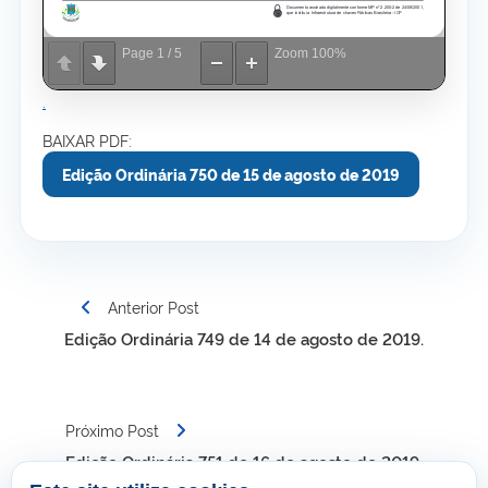
Page
1
/
5
Zoom
100%
.
BAIXAR PDF:
Edição Ordinária 750 de 15 de agosto de 2019
Navegação
Anterior Post
de
Edição Ordinária 749 de 14 de agosto de 2019.
Post
Próximo Post
Edição Ordinária 751 de 16 de agosto de 2019.