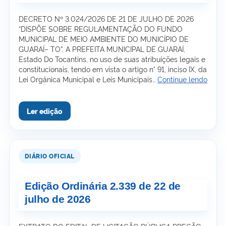
DECRETO Nº 3.024/2026 DE 21 DE JULHO DE 2026
“DISPÕE SOBRE REGULAMENTAÇÃO DO FUNDO
MUNICIPAL DE MEIO AMBIENTE DO MUNICÍPIO DE
GUARAÍ– TO”. A PREFEITA MUNICIPAL DE GUARAÍ,
Estado Do Tocantins, no uso de suas atribuições legais e
constitucionais, tendo em vista o artigo n° 91, inciso IX, da
Ediçã
Lei Orgânica Municipal e Leis Municipais…
Continue lendo
Ordin
2.340
de
23
de
julho
de
2026
Edição Ordinária 2.339 de 22 de
julho de 2026