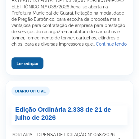
EXTRATO DO EDITAL DE LICITAÇÃO PÚBLICA PREGÃO
ELETRÔNICO N.º 038/2026 Acha-se aberta na
Prefeitura Municipal de Guaraí, licitação na modalidade
de Pregão Eletrônico, para escolha da proposta mais
vantajosa para contratação de empresa para prestação
de serviços de recarga/remanufatura de cartuchos e
tonner, fornecimento de tonner, cartuchos, cilindros e
Ediçã
chips, para as diversas impressoras que…
Continue lendo
Ordiná
2.339
de
22
de
julho
de
2026
Edição Ordinária 2.338 de 21 de
julho de 2026
PORTARIA – DIPENSA DE LICITAÇÃO N° 058/2026