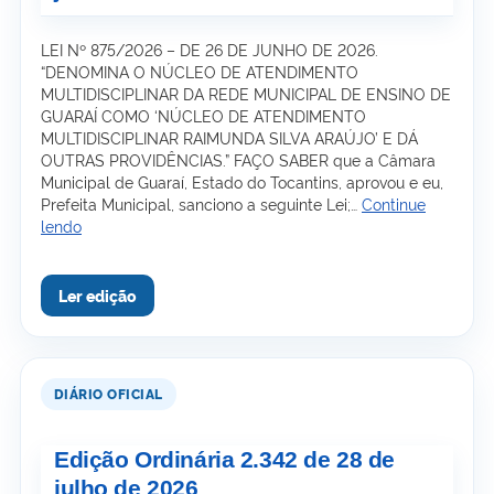
LEI Nº 875/2026 – DE 26 DE JUNHO DE 2026.
“DENOMINA O NÚCLEO DE ATENDIMENTO
MULTIDISCIPLINAR DA REDE MUNICIPAL DE ENSINO DE
GUARAÍ COMO ‘NÚCLEO DE ATENDIMENTO
MULTIDISCIPLINAR RAIMUNDA SILVA ARAÚJO’ E DÁ
OUTRAS PROVIDÊNCIAS.” FAÇO SABER que a Câmara
Municipal de Guaraí, Estado do Tocantins, aprovou e eu,
Prefeita Municipal, sanciono a seguinte Lei;…
Continue
Edição
lendo
Ordinária
2.343
de
29
de
julho
de
2026
Edição Ordinária 2.342 de 28 de
julho de 2026