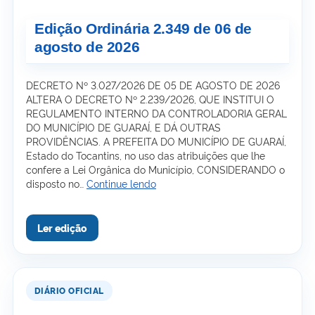
Edição Ordinária 2.349 de 06 de
agosto de 2026
DECRETO Nº 3.027/2026 DE 05 DE AGOSTO DE 2026
ALTERA O DECRETO Nº 2.239/2026, QUE INSTITUI O
REGULAMENTO INTERNO DA CONTROLADORIA GERAL
DO MUNICÍPIO DE GUARAÍ, E DÁ OUTRAS
PROVIDÊNCIAS. A PREFEITA DO MUNICÍPIO DE GUARAÍ,
Estado do Tocantins, no uso das atribuições que lhe
confere a Lei Orgânica do Município, CONSIDERANDO o
Edição
disposto no…
Continue lendo
Ordinária
2.349
de
06
de
agosto
de
2026