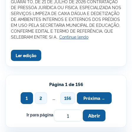
GUARAÍ TO, DE 21 DE JULHO DE 2026 CONTRATAÇÃO
DE PRESSOA JURÍDICA OU FISICA, ESPECIALIZADA NOS
SERVIÇOS LIMPEZA DE CAIXA D’ÁGUA E DEDETIZAÇÃO
DE AMBIENTES INTERNOS E EXTERNOS DOS PRÉDIOS
EM USO PELA SECRETARIA MUNICIPAL DE EDUCAÇÃO,
CONFERME EDITAL E TERMO DE REFERÊNCIA, QUE
Edição
SELEBRAM ENTRE SI A…
Continue lendo
Ordinária
2.338
de
21
de
julho
de
2026
Página 1 de 156
1
2
…
156
Próxima →
Ir para página
Abrir