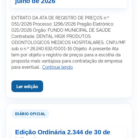
julho de 2026
EXTRATO DA ATA DE REGISTRO DE PREÇOS n.º
051/2026 Processo: 1296/2026 Pregão Eletrônico:
021/2026 Órgão: FUNDO MUNICIPAL DE SAÚDE
Contratada: DENTAL HIGIX PRODUTOS
ODONTOLOGICOS MEDICOS HOSPITALARES, CNPJ/MF
sob o n.º 26.240.632/0001-16 Objeto: A presente Ata
tem por objeto o registro de preços para a escolha da
proposta mais vantajosa para contratação de empresa
Edição
para eventual…
Continue lendo
Ordinária
2.345
de
31
de
julho
de
2026
Edição Ordinária 2.344 de 30 de