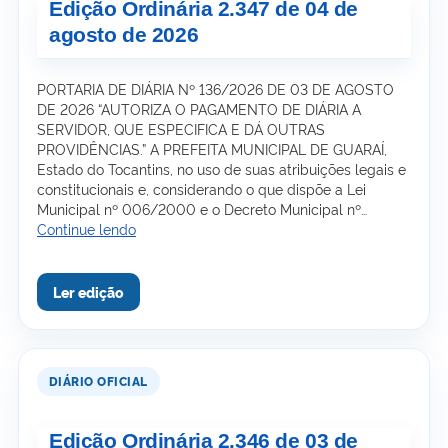
Edição Ordinária 2.347 de 04 de
agosto de 2026
PORTARIA DE DIÁRIA Nº 136/2026 DE 03 DE AGOSTO
DE 2026 “AUTORIZA O PAGAMENTO DE DIÁRIA A
SERVIDOR, QUE ESPECIFICA E DÁ OUTRAS
PROVIDÊNCIAS.” A PREFEITA MUNICIPAL DE GUARAÍ,
Estado do Tocantins, no uso de suas atribuições legais e
constitucionais e, considerando o que dispõe a Lei
Municipal nº 006/2000 e o Decreto Municipal nº…
Edição
Continue lendo
Ordinária
2.347
de
04
de
agosto
de
2026
Edição Ordinária 2.346 de 03 de