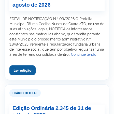
agosto de 2026
EDITAL DE NOTIFICAÇÃO N.º 03/2026 O Prefeita
Municipal Fátima Coelho Nunes de Guaraí/TO, no uso de
suas atribuições legais, NOTIFICA os interessados
constantes nas matrículas abaixo, que tramita perante
este Município o procedimento administrativo n.º
1.848/2025, referente à regularização fundiária urbana
de interesse social, que tem por objetivo regularizar uma
Edição
área de terreno consolidada dentro…
Continue lendo
Ordinária
2.346
de
03
de
agosto
de
2026
Edição Ordinária 2.345 de 31 de