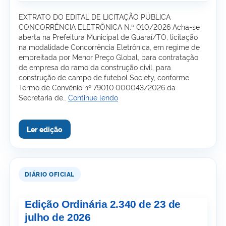
EXTRATO DO EDITAL DE LICITAÇÃO PÚBLICA
CONCORRÊNCIA ELETRÔNICA N.º 010/2026 Acha-se
aberta na Prefeitura Municipal de Guaraí/TO, licitação
na modalidade Concorrência Eletrônica, em regime de
empreitada por Menor Preço Global, para contratação
de empresa do ramo da construção civil, para
construção de campo de futebol Society, conforme
Termo de Convênio nº 79010.000043/2026 da
Edição
Secretaria de…
Continue lendo
Ordinária
2.341
de
24
de
julho
de
2026
Edição Ordinária 2.340 de 23 de
julho de 2026