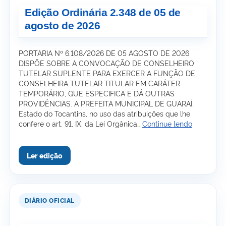
Edição Ordinária 2.348 de 05 de
agosto de 2026
PORTARIA Nº 6.108/2026 DE 05 AGOSTO DE 2026
DISPÕE SOBRE A CONVOCAÇÃO DE CONSELHEIRO
TUTELAR SUPLENTE PARA EXERCER A FUNÇÃO DE
CONSELHEIRA TUTELAR TITULAR EM CARÁTER
TEMPORÁRIO, QUE ESPECIFICA E DÁ OUTRAS
PROVIDÊNCIAS. A PREFEITA MUNICIPAL DE GUARAÍ,
Estado do Tocantins, no uso das atribuições que lhe
Edição
confere o art. 91, IX, da Lei Orgânica…
Continue lendo
Ordinária
2.348
de
05
de
agosto
de
2026