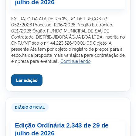
julho de 2026
EXTRATO DA ATA DE REGISTRO DE PREÇOS n.º
052/2026 Processo: 1296/2026 Pregão Eletrônico:
021/2026 Órgão: FUNDO MUNICIPAL DE SAÚDE
Contratada: DISTRIBUIDORA ÁGUA BOA LTDA, inscrita no
CNPJ/MF sob o n.º 44.223.526/0001-06 Objeto: A
presente Ata tem por objeto o registro de preços para a
escolha da proposta mais vantajosa para contratação de
Edição
empresa para eventual…
Continue lendo
Ordinária
2.344
de
30
de
julho
de
2026
Edição Ordinária 2.343 de 29 de
julho de 2026