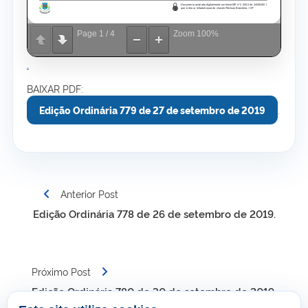
Page
1
/
4
Zoom
100%
.
BAIXAR PDF:
Edição Ordinária 779 de 27 de setembro de 2019
.
Navegação
Anterior Post
de
Edição Ordinária 778 de 26 de setembro de 2019.
Post
Próximo Post
Edição Ordinária 780 de 30 de setembro de 2019.