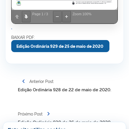
Page
1
/
3
Zoom
100%
.
BAIXAR PDF:
Edição Ordinária 929 de 25 de maio de 2020
Navegação
Anterior Post
de
Edição Ordinária 928 de 22 de maio de 2020.
Post
Próximo Post
Edição Ordinária 930 de 26 de maio de 2020.