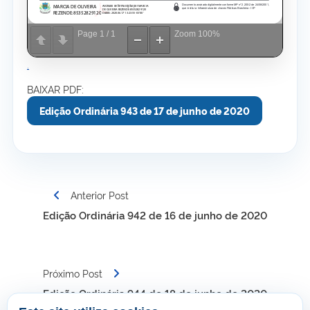
Page
1
/
1
Zoom
100%
.
BAIXAR PDF:
Edição Ordinária 943 de 17 de junho de 2020
Navegação
Anterior Post
de
Edição Ordinária 942 de 16 de junho de 2020
Post
Próximo Post
Edição Ordinária 944 de 18 de junho de 2020