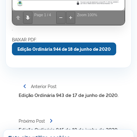
Page
1
/
4
Zoom
100%
.
BAIXAR PDF:
Edição Ordinária 944 de 18 de junho de 2020
Navegação
Anterior Post
de
Edição Ordinária 943 de 17 de junho de 2020.
Post
Próximo Post
Edição Ordinária 945 de 19 de junho de 2020.