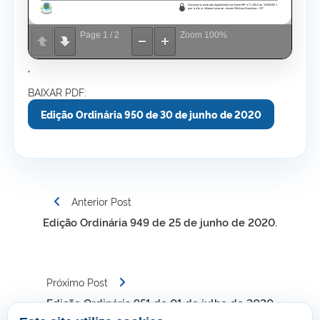
Page
1
/
2
Zoom
100%
.
BAIXAR PDF:
Edição Ordinária 950 de 30 de junho de 2020
Navegação
Anterior Post
de
Edição Ordinária 949 de 25 de junho de 2020.
Post
Próximo Post
Edição Ordinária 951 de 01 de julho de 2020