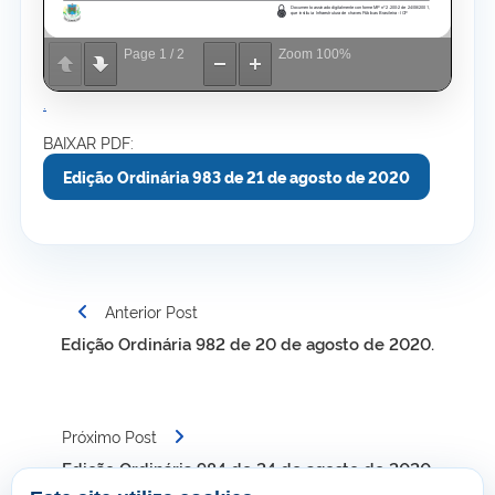
Page
1
/
2
Zoom
100%
.
BAIXAR PDF:
Edição Ordinária 983 de 21 de agosto de 2020
Navegação
Anterior Post
de
Edição Ordinária 982 de 20 de agosto de 2020.
Post
Próximo Post
Edição Ordinária 984 de 24 de agosto de 2020.