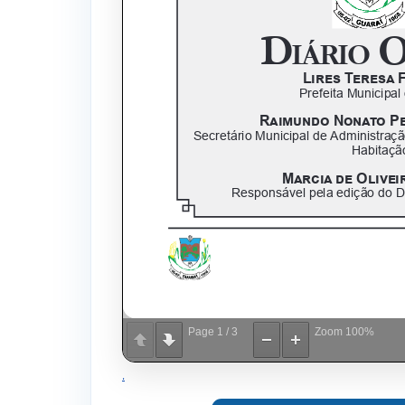
Page
1
/
3
Zoom
100%
.