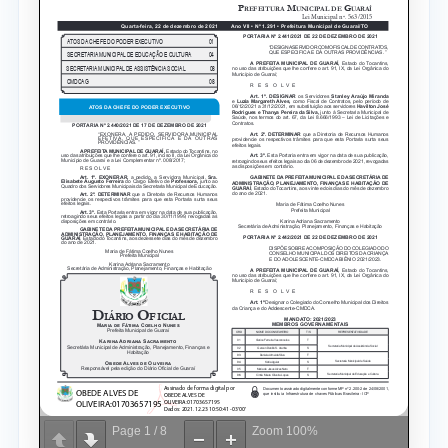
Page
1
/
8
Zoom
100%