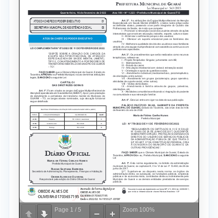
Page
1
/
5
Zoom
100%