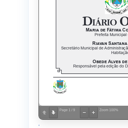
Page
1
/
9
Zoom
100%
.