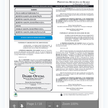
Page
1
/
18
Zoom
100%