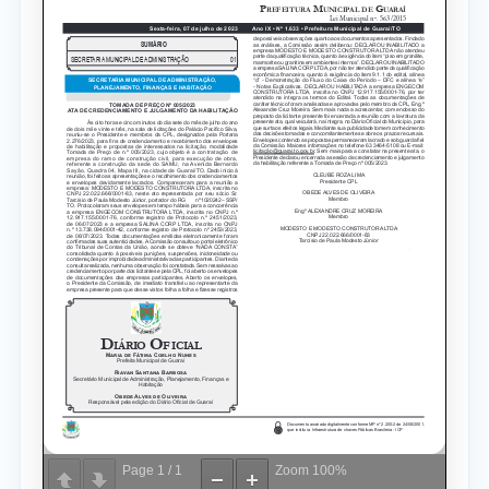
Page
1
/
1
Zoom
100%