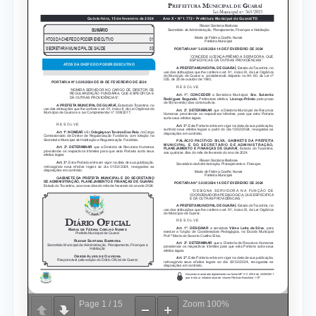
Page
1
/
15
Zoom
100%