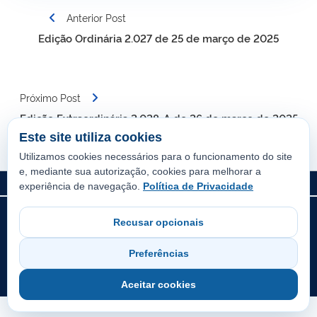
Navegação
Anterior Post
de
Edição Ordinária 2.027 de 25 de março de 2025
Post
Próximo Post
Edição Extraordinária 2.028-A de 26 de março de 2025
Este site utiliza cookies
Utilizamos cookies necessários para o funcionamento do site
e, mediante sua autorização, cookies para melhorar a
experiência de navegação.
Política de Privacidade
© Prefeitura Municipal de Guaraí. Todos os direitos reservados.
Recusar opcionais
Sistema oficial desenvolvido pela Diretoria de Tecnologia da
Informação da Prefeitura de Guaraí.
Preferências
Todo o conteúdo deste site está publicado sob a licença
Creative
Commons Atribuição-SemDerivações 3.0 Não Adaptada
.
Aceitar cookies