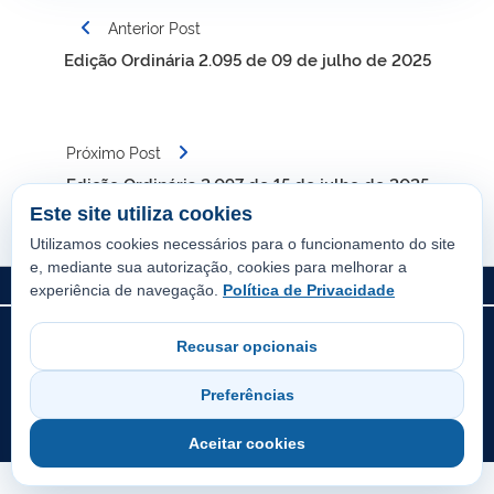
Navegação
Anterior Post
de
Edição Ordinária 2.095 de 09 de julho de 2025
Post
Próximo Post
Edição Ordinária 2.097 de 15 de julho de 2025
Este site utiliza cookies
Utilizamos cookies necessários para o funcionamento do site
e, mediante sua autorização, cookies para melhorar a
experiência de navegação.
Política de Privacidade
© Prefeitura Municipal de Guaraí. Todos os direitos reservados.
Recusar opcionais
Sistema oficial desenvolvido pela Diretoria de Tecnologia da
Informação da Prefeitura de Guaraí.
Preferências
Todo o conteúdo deste site está publicado sob a licença
Creative
Commons Atribuição-SemDerivações 3.0 Não Adaptada
.
Aceitar cookies