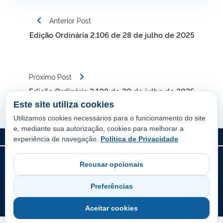
Navegação
Anterior Post
de
Edição Ordinária 2.106 de 28 de julho de 2025
Post
Próximo Post
Edição Ordinária 2.108 de 30 de julho de 2025
Este site utiliza cookies
Utilizamos cookies necessários para o funcionamento do site
e, mediante sua autorização, cookies para melhorar a
experiência de navegação.
Política de Privacidade
© Prefeitura Municipal de Guaraí. Todos os direitos reservados.
Recusar opcionais
Sistema oficial desenvolvido pela Diretoria de Tecnologia da
Informação da Prefeitura de Guaraí.
Preferências
Todo o conteúdo deste site está publicado sob a licença
Creative
Commons Atribuição-SemDerivações 3.0 Não Adaptada
.
Aceitar cookies