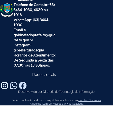
Telefone de Contato: (63)
3464-1030, 4620 ou
1018
WhatsApp: (63) 3464-
1030
Email é
gabinetedoprefeito@gua
rai.to.gov.br
Instagram:
@prefeituradegua
Horários de Atendimento:
De Segunda à Sexta das
07:30h às 13:30horas.
Redes sociais:
Desenvolvido por Diretoria de Tecnologia da Informação.
Todo o conteúdo deste site está publicado sob a licença
Creative Commons
Atribuição-Sem Derivações 3.0 Não Adaptada
.