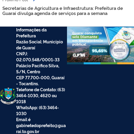
Secretarias de Agricultura e Infraestrutura: Prefeitura de
Guaraí divulga agenda de serviços para a semana
Informações da
Prefeitura
Razão Social: Município
de Guaraí
CNPJ:
02.070.548/0001-33
Palácio Pacífico Silva,
S/N, Centro
CEP 77.700-000, Guaraí
- Tocantins.
Telefone de Contato: (63)
3464-1030, 4620 ou
1018
WhatsApp: (63) 3464-
1030
Email é
gabinetedoprefeito@gua
rai.to.gov.br