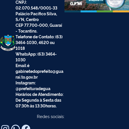
CNPJ:
02.070.548/0001-33
Palácio Pacífico Silva,
S/N, Centro
CEP 77.700-000, Guaraí
- Tocantins.
Telefone de Contato: (63)
3464-1030, 4620 ou
1018
WhatsApp: (63) 3464-
1030
Email é
gabinetedoprefeito@gua
rai.to.gov.br
Instagram:
@prefeituradegua
Horários de Atendimento:
De Segunda à Sexta das
07:30h às 13:30horas.
Redes sociais: