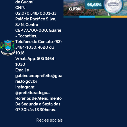
de Guaraí
CNPJ:
02.070.548/0001-33
Palácio Pacífico Silva,
S/N, Centro
CEP 77.700-000, Guaraí
- Tocantins.
Telefone de Contato: (63)
3464-1030, 4620 ou
1018
WhatsApp: (63) 3464-
1030
Email é
gabinetedoprefeito@gua
rai.to.gov.br
Instagram:
@prefeituradegua
Horários de Atendimento:
De Segunda à Sexta das
07:30h às 13:30horas.
Redes sociais: